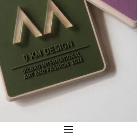
Formación
Lab
Actualidad
info@biaaf.com
Instagram
Twitter
TikTok
Newsletter
Privacidad
Alianzas