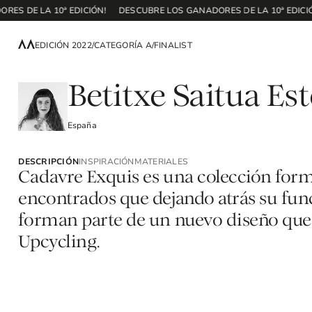
S DE LA 10ª EDICIÓN!
DESCUBRE LOS GANADORES DE LA 10ª EDICIÓN
EDICIÓN 2022
/
CATEGORÍA A
/
FINALIST
Betitxe Saitua Es
España
DESCRIPCIÓN
INSPIRACIÓN
MATERIALES
Cadavre Exquis es una colección form
encontrados que dejando atrás su func
forman parte de un nuevo diseño que 
Upcycling.